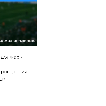
родолжаем
 проведения
ны».