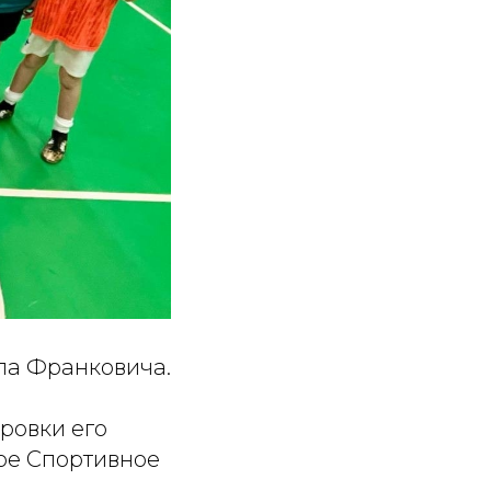
па Франковича.
ровки его
ое Спортивное