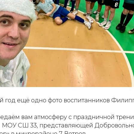
й год ещё одно фото воспитанников Филип
редаём вам атмосферу с праздничной трени
з МОУ СШ 33, представляющей Добровольн
ор» в микрорайоне 7 Ветров.