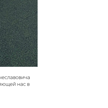
чеславовича
яющей нас в