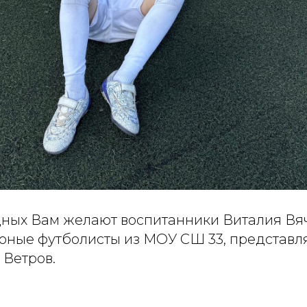
ных Вам желают воспитанники Виталия Вя
юные футболисты из МОУ СШ 33, представл
 Ветров.